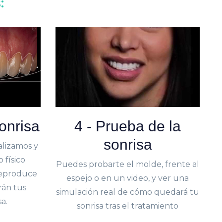
:
sonrisa
4 - Prueba de la
sonrisa
alizamos y
 físico
Puedes probarte el molde, frente al
eproduce
espejo o en un video, y ver una
án tus
simulación real de cómo quedará tu
a.
sonrisa tras el tratamiento