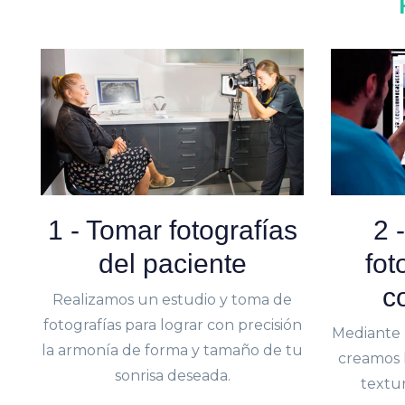
1 - Tomar fotografías
2 
del paciente
fot
c
Realizamos un estudio y toma de
fotografías para lograr con precisión
Mediante u
la armonía de forma y tamaño de tu
creamos l
sonrisa deseada.
textur