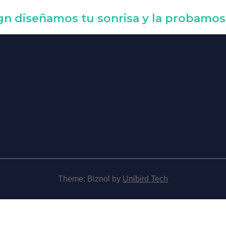
gn diseñamos tu sonrisa y la probamos
Theme: Biznol by
Unibird Tech