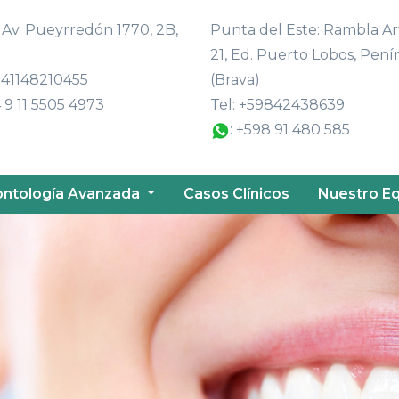
: Av. Pueyrredón 1770, 2B,
Punta del Este: Rambla Ar
21, Ed. Puerto Lobos, Pení
+541148210455
(Brava)
 9 11 5505 4973
Tel:
+59842438639
: +598 91 480 585
ntología Avanzada
Casos Clínicos
Nuestro E