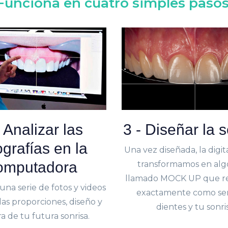
Funciona en cuatro simples pasos
- Analizar las
3 - Diseñar la 
ografías en la
Una vez diseñada, la digit
omputadora
transformamos en algo
llamado MOCK UP que r
na serie de fotos y videos
exactamente como ser
as proporciones, diseño y
dientes y tu sonris
a de tu futura sonrisa.